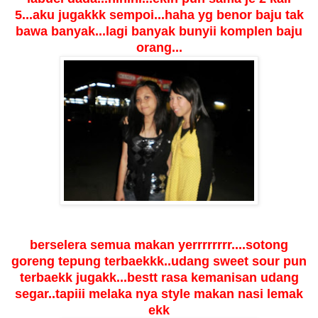
5...aku jugakkk sempoi...haha yg benor baju tak
bawa banyak...lagi banyak bunyii komplen baju
orang...
berselera semua makan yerrrrrrrr....sotong
goreng tepung terbaekkk..udang sweet sour pun
terbaekk jugakk...bestt rasa kemanisan udang
segar..tapiii melaka nya style makan nasi lemak
ekk