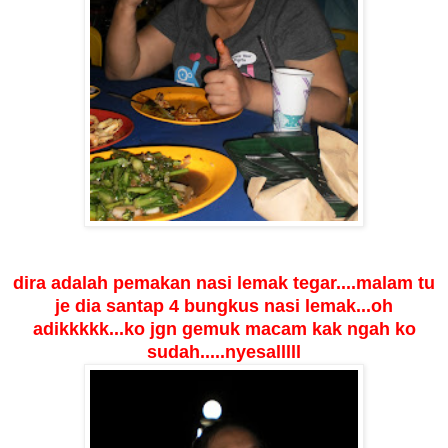
dira adalah pemakan nasi lemak tegar....malam tu
je dia santap 4 bungkus nasi lemak...oh
adikkkkk...ko jgn gemuk macam kak ngah ko
sudah.....nyesalllll