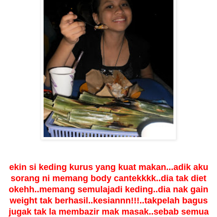
ekin si keding kurus yang kuat makan...adik aku
sorang ni memang body cantekkkk..dia tak diet
okehh..memang semulajadi keding..dia nak gain
weight tak berhasil..kesiannn!!!..takpelah bagus
jugak tak la membazir mak masak..sebab semua