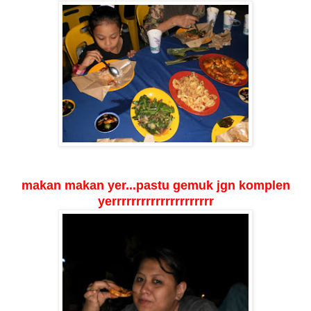
makan makan yer...pastu gemuk jgn komplen
yerrrrrrrrrrrrrrrrrrrrr