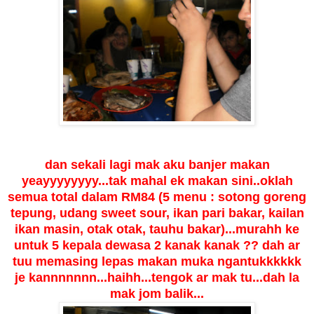
dan sekali lagi mak aku banjer makan
yeayyyyyyyy...tak mahal ek makan sini..oklah
semua total dalam RM84 (5 menu : sotong goreng
tepung, udang sweet sour, ikan pari bakar, kailan
ikan masin, otak otak, tauhu bakar)...murahh ke
untuk 5 kepala dewasa
2 kanak kanak ?? dah ar
tuu memasing lepas makan muka ngantukkkkkk
je kannnnnnn...haihh...tengok ar mak tu...dah la
mak jom balik...