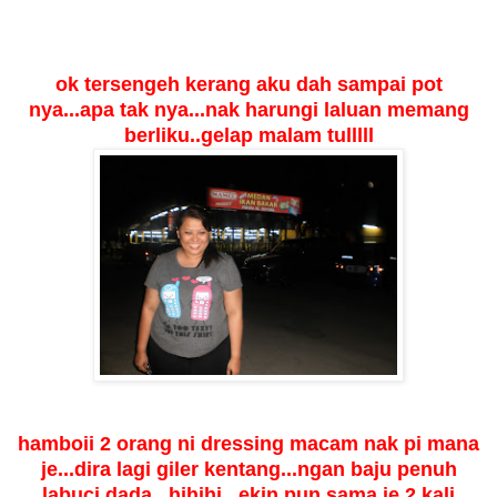
ok tersengeh kerang aku dah sampai pot
nya...apa tak nya...nak harungi laluan memang
berliku..gelap malam tulllll
hamboii 2 orang ni dressing macam nak pi mana
je...dira lagi giler kentang...ngan baju penuh
labuci dada...hihihi...ekin pun sama je 2 kali