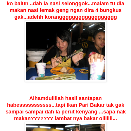
ko balun ..dah la nasi selonggok...malam tu dia
makan nasi lemak geng ngan dira 4 bungkus
gak...adehh korangggggggggggggggggg
Alhamdulillah hasil santapan
habesssssssssss...tapi Ikan Pari Bakar tak gak
sampai sampai dah la perut kenyang ...sapa nak
makan??????? lambat nya bakar oiiiiiii...