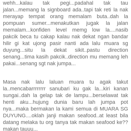
wehh...kalau tak pegi...padahal tak tau
jalan...memang la signboard ada..tapi tak reti la nak
merayap tempat orang memalam buta..dah la
pompuan sumer...menakutkan jugak la jalan
memalam...konfiden level memg low la....nasib
pakcik beca tu cakap kalau nak dekat ngan bandar
hilir gi kat ujong pasir nanti ada lalu muara sg
duyung...situ la dekat sikit..pastu direction
senang...tima kasih pakcik..direction mu memang leh
pakai...senang sgt nak jumpa...
Masa nak lalu laluan muara tu agak takut
la..mencabarrrrrrrr sanubari ku gak la...kiri kanan
sungai..dah la gelap tak de lampu...berselawat tak
henti aku...hujung dunia baru lah jumpa pot
nya...maka bermakan la kami semua di MUARA SG
DUYUNG....oklah janji makan seafood..at least bila
datang melaka tu org tanya tak makan seafood ke??
makan tauuu...