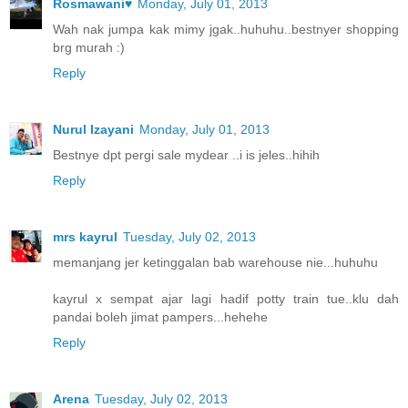
Rosmawani♥
Monday, July 01, 2013
Wah nak jumpa kak mimy jgak..huhuhu..bestnyer shopping
brg murah :)
Reply
Nurul Izayani
Monday, July 01, 2013
Bestnye dpt pergi sale mydear ..i is jeles..hihih
Reply
mrs kayrul
Tuesday, July 02, 2013
memanjang jer ketinggalan bab warehouse nie...huhuhu
kayrul x sempat ajar lagi hadif potty train tue..klu dah
pandai boleh jimat pampers...hehehe
Reply
Arena
Tuesday, July 02, 2013