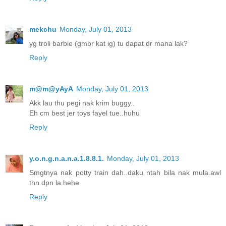
mekchu
Monday, July 01, 2013
yg troli barbie (gmbr kat ig) tu dapat dr mana lak?
Reply
m@m@yAyA
Monday, July 01, 2013
Akk lau thu pegi nak krim buggy..
Eh cm best jer toys fayel tue..huhu
Reply
y.o.n.g.n.a.n.a.1.8.8.1.
Monday, July 01, 2013
Smgtnya nak potty train dah..daku ntah bila nak mula.awl
thn dpn la.hehe
Reply