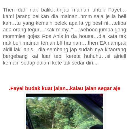
Then dah nak balik…tinjau mainan untuk Fayel…
kami jarang belikan dia mainan..hmm saja je la beli
kan…tu yang kemain belek apa la yg best ni…tetiba
ada orang tegur…”kak mimy..” …wehooo jumpa geng
mommies gojes Ros Anis in da house…dia kata tak
nak beli mainan teman bff hannan….then EA nampak
aidil laki anis…dia sembang jap sudah nya kitaorang
bergebang kat luar tepi kereta huhuhu…si airiell
kemain sedap dalam kete tak sedar diri....
.Fayel budak kuat jalan...kalau jalan segar aje