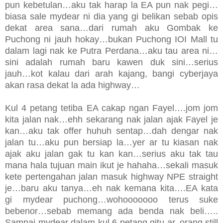
pun kebetulan…aku tak harap la EA pun nak pegi…
biasa sale mydear ni dia yang gi belikan sebab opis
dekat area sana…dari rumah aku Gombak ke
Puchong ni jauh hokay…bukan Puchong IOI Mall tu
dalam lagi nak ke Putra Perdana…aku tau area ni…
sini adalah rumah baru kawen duk sini…serius
jauh…kot kalau dari arah kajang, bangi cyberjaya
akan rasa dekat la ada highway…
Kul 4 petang tetiba EA cakap ngan Fayel….jom jom
kita jalan nak…ehh sekarang nak jalan ajak Fayel je
kan…aku tak offer huhuh sentap…dah dengar nak
jalan tu…aku pun bersiap la…yer ar tu kiasan nak
ajak aku jalan gak tu kan kan…serius aku tak tau
mana hala tujuan main ikut je hahaha…sekali masuk
kete pertengahan jalan masuk highway NPE straight
je…baru aku tanya…eh nak kemana kita….EA kata
gi mydear puchong…wohooooooo terus suke
bebenor…sebab memang ada benda nak beli…..
Sampai mydear dalam kul 6 petang gitu ar..orang still