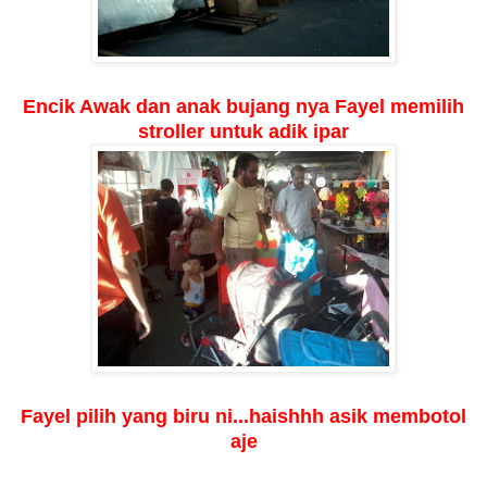
Encik Awak dan anak bujang nya Fayel memilih
stroller untuk adik ipar
Fayel pilih yang biru ni...haishhh asik membotol
aje