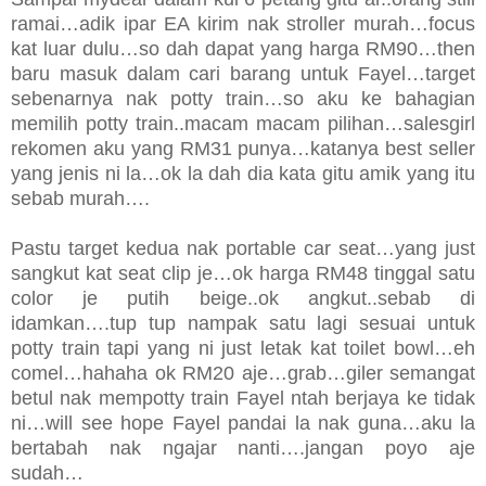
ramai…adik ipar EA kirim nak stroller murah…focus
kat luar dulu…so dah dapat yang harga RM90…then
baru masuk dalam cari barang untuk Fayel…target
sebenarnya nak potty train…so aku ke bahagian
memilih potty train..macam macam pilihan…salesgirl
rekomen aku yang RM31 punya…katanya best seller
yang jenis ni la…ok la dah dia kata gitu amik yang itu
sebab murah….
Pastu target kedua nak portable car seat…yang just
sangkut kat seat clip je…ok harga RM48 tinggal satu
color je putih beige..ok angkut..sebab di
idamkan….tup tup nampak satu lagi sesuai untuk
potty train tapi yang ni just letak kat toilet bowl…eh
comel…hahaha ok RM20 aje…grab…giler semangat
betul nak mempotty train Fayel ntah berjaya ke tidak
ni…will see hope Fayel pandai la nak guna…aku la
bertabah nak ngajar nanti….jangan poyo aje
sudah…