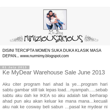
DISINI TERCIPTA MOMEN SUKA DUKA KLASIK MASA
DEPAN... www.nurmimy.blogspot.com
01 July 2013
Ke MyDear Warehouse Sale June 2013
Aku citer program hari ahad la ye…program hari
sabtu gambar still tak lepas load…nyampah…..sebab
sabtu aku dah ke IKEA so aku adalah tak berharap
ahad pun aku akan keluar ke mana mana…kecuali
aku nak ke cosway beli sabun …pasal ke mydear ni