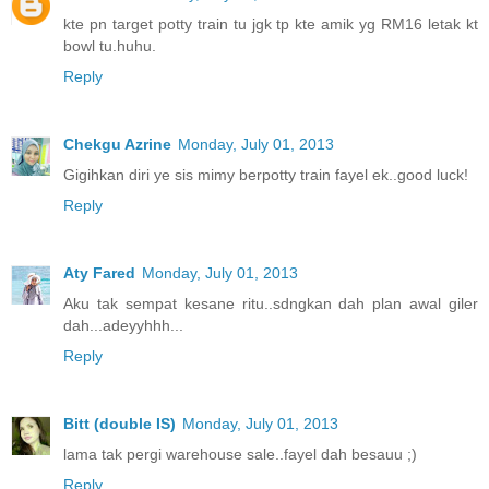
kte pn target potty train tu jgk tp kte amik yg RM16 letak kt
bowl tu.huhu.
Reply
Chekgu Azrine
Monday, July 01, 2013
Gigihkan diri ye sis mimy berpotty train fayel ek..good luck!
Reply
Aty Fared
Monday, July 01, 2013
Aku tak sempat kesane ritu..sdngkan dah plan awal giler
dah...adeyyhhh...
Reply
Bitt (double IS)
Monday, July 01, 2013
lama tak pergi warehouse sale..fayel dah besauu ;)
Reply