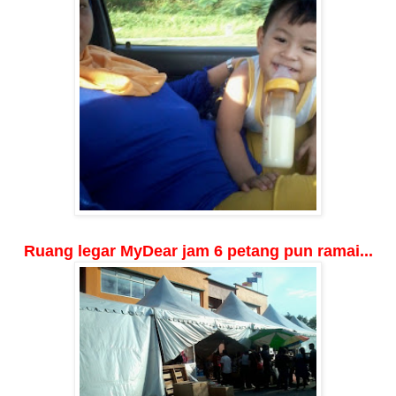
Ruang legar MyDear jam 6 petang pun ramai...