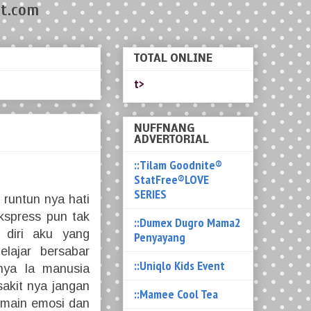
t.com
TOTAL ONLINE
t>
NUFFNANG
ADVERTORIAL
::Tilam Goodnite®
StatFree®LOVE
SERIES
h runtun nya hati
ekspress pun tak
::Dumex Dugro Mama2
n diri aku yang
Penyayang
elajar bersabar
::Uniqlo Kids Event
nya la manusia
sakit nya jangan
::Mamee Cool Tea
ermain emosi dan