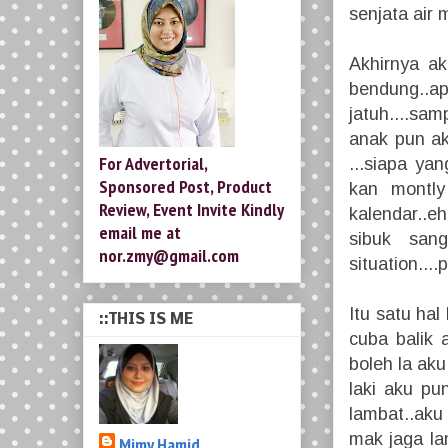
senjata air 
Akhirnya aku
bendung..ap
jatuh....sam
anak pun aku
For Advertorial,
...siapa ya
Sponsored Post, Product
kan montly
Review, Event Invite Kindly
kalendar..e
email me at
sibuk sang
nor.zmy@gmail.com
situation....p
Itu satu hal
::THIS IS ME
cuba balik a
boleh la ak
laki aku pu
lambat..aku
mak jaga la
Mimy Hamid