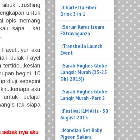
 sibuk ..rushing
::Charletta Fiber
lengkapan untuk
Drink 3 in 1
hal opis memang
::Serum Kurus Izeara
kau sapa ...kat
EXtravaganza
..
::Transbella Launch
Fayel...yer aku
Event
sian pulak Fayel
::Sarah Hughes Globe
tertido...kesian
Langsir Murah (23-25
upan begini..
10
Okt 2015))
up diuji sebegini
kir...kenapa aku
::Sarah Hughes Globe
 untuk belajar
Langir Murah -Part 2
nangis tak siapa
::Festival ILM Arts - 30
August 2015
::Mandian Set Baby
an sebak nya aku
Pigeon Sakura