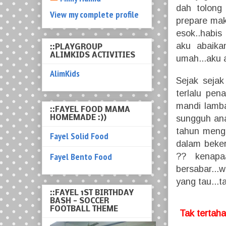
dah tolong 
View my complete profile
prepare mak
esok..habis
aku abaika
::PLAYGROUP
ALIMKIDS ACTIVITIES
umah...aku a
AlimKids
Sejak sejak
terlalu pen
mandi lambat
::FAYEL FOOD MAMA
sungguh ana
HOMEMADE :))
tahun mengh
Fayel Solid Food
dalam bekerj
Fayel Bento Food
?? kenapaa
bersabar...
yang tau...t
::FAYEL 1ST BIRTHDAY
BASH - SOCCER
FOOTBALL THEME
Tak tertaha