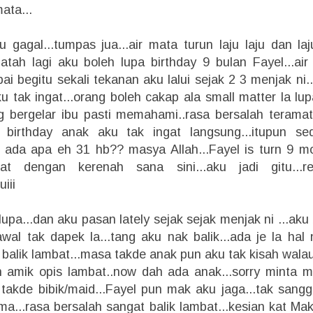
mata...
 gagal...tumpas jua...air mata turun laju laju dan laj
atah lagi aku boleh lupa birthday 9 bulan Fayel...air
pai begitu sekali tekanan aku lalui sejak 2 3 menjak ni
 tak ingat...orang boleh cakap ala small matter la lupa 
ng bergelar ibu pasti memahami..rasa bersalah terama
 birthday anak aku tak ingat langsung...itupun se
h ada apa eh 31 hb?? masya Allah...Fayel is turn 9 mon
at dengan kerenah sana sini...aku jadi gitu...re
uiii
 lupa...dan aku pasan lately sejak sejak menjak ni ...aku 
wal tak dapek la...tang aku nak balik...ada je la hal n
u balik lambat...masa takde anak pun aku tak kisah wal
n amik opis lambat..now dah ada anak...sorry minta m
 takde bibik/maid...Fayel pun mak aku jaga...tak sang
ma...rasa bersalah sangat balik lambat...kesian kat Ma