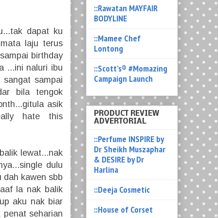
::Rawatan MAYFAIR
BODYLINE
u...tak dapat ku
::Mamee Chef
 mata laju terus
Lontong
..sampai birthday
::Scott’s® #Momazing
...ini naluri ibu
Campaign Launch
t sangat sampai
dar bila tengok
th...gitula asik
PRODUCT REVIEW
ally hate this
ADVERTORIAL
::Perfume INSPIRE by
Dr Sheikh Muszaphar
balik lewat...nak
& DESIRE by Dr
ya...single dulu
Harlina
au dah kawen sbb
::Deeja Cosmetic
aaf la nak balik
gup aku nak biar
::House of Corset
k penat seharian