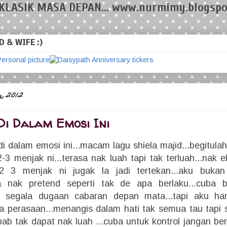
KLASIK MASA DEPAN... www.nurmimy.blogspo
 & WIFE :)
r 2012
Di Dalam Emosi Ini
di dalam emosi ini...macam lagu shiela majid...begitula
2-3 menjak ni...terasa nak luah tapi tak terluah...nak 
ak 2 3 menjak ni jugak la jadi tertekan...aku buka
ba nak pretend seperti tak de apa berlaku...cuba b
 segala dugaan cabaran depan mata...tapi aku ha
ya perasaan...menangis dalam hati tak semua tau tapi 
bab tak dapat nak luah ...cuba untuk kontrol jangan b