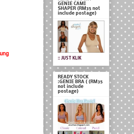
GENIE CAMI
SHAPER (RM35 not
include postage)
bung
:: JUST KLIK
READY STOCK
:GENIE BRA ( (RM35
not include
postage)