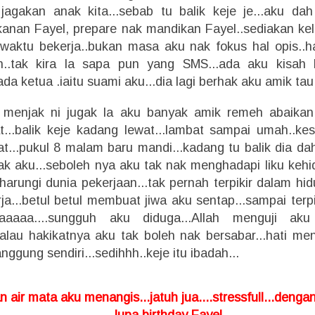
jagakan anak kita...sebab tu balik keje je...aku dah
anan Fayel, prepare nak mandikan Fayel..sediakan ke
 waktu bekerja..bukan masa aku nak fokus hal opis..
n..tak kira la sapa pun yang SMS...ada aku kisah 
da ketua .iaitu suami aku...dia lagi berhak aku amik tau
 menjak ni jugak la aku banyak amik remeh abaikan 
at...balik keje kadang lewat...lambat sampai umah..ke
...pukul 8 malam baru mandi...kadang tu balik dia dah 
k aku...seboleh nya aku tak nak menghadapi liku kehid
arungi dunia pekerjaan...
tak pernah terpikir dalam hid
a...betul betul membuat jiwa aku sentap...sampai terpi
aaaa....sungguh aku diduga...Allah menguji aku
walau hakikatnya aku tak boleh nak bersabar...hati me
anggung sendiri...sedihhh..keje itu ibadah...
n air mata aku menangis...jatuh jua....stressfull...deng