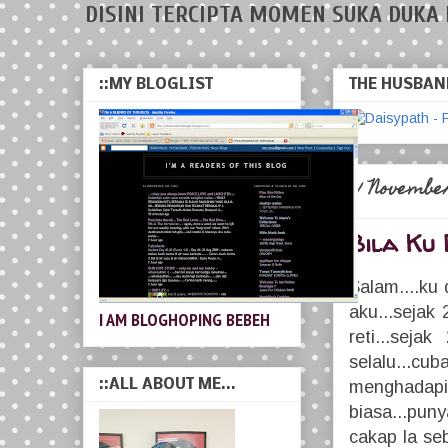
DISINI TERCIPTA MOMEN SUKA DUKA 
::MY BLOGLIST
THE HUSBAND
01 Novembe
Bila Ku 
Salam....ku 
aku...sejak 
I AM BLOGHOPING BEBEH
reti...sej
selalu...cu
::ALL ABOUT ME...
menghadapi
biasa...pun
cakap la se