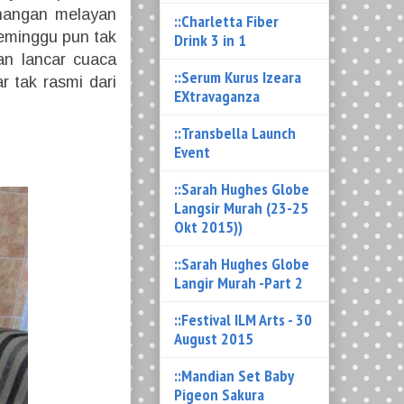
penangan melayan
::Charletta Fiber
seminggu pun tak
Drink 3 in 1
an lancar cuaca
::Serum Kurus Izeara
r tak rasmi dari
EXtravaganza
::Transbella Launch
Event
::Sarah Hughes Globe
Langsir Murah (23-25
Okt 2015))
::Sarah Hughes Globe
Langir Murah -Part 2
::Festival ILM Arts - 30
August 2015
::Mandian Set Baby
Pigeon Sakura