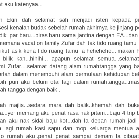
t aku katenyaa...
lah Ekin dah selamat sah menjadi isteri kepada pi
 sesi kenalan budak sebelah rumah akhirnya ke jinjang p
ik ipar baru...biras baru sama jantina dengan EA...dan
memana vacation family Zufar dah tak tido ruang tamu la
 ikut asik kena tido ruang tamu la hehehehe....makan h
bilik kan...hihihi... apapun selamat semua...selam
mi Zufar....selamat datang alam rumahtangga yang b
abarlah dalam menempuhi alam permulaan kehidupan bek
ebih pun aku belum otai lagi dalam rumahtangga...mas
ah tangga dengan baik..
ah majlis...sedara mara dah balik..khemah dah bukak
...yer memang aku penat rasa nak pitam...baju 4 trip 
kan aku nak sidai baju kot...dah la depan rumah jadi
an lagi rumah kasi sapu dan mop..keluarga mentua 
do rumah aku..penat penat sampai demam la dibuatn