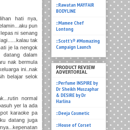
::Rawatan MAYFAIR
BODYLINE
lihan hati nya,
::Mamee Chef
elamin...aku pun
Lontong
 lepas ni senang
::Scott’s® #Momazing
gi......kalau tak
Campaign Launch
ati je la nengok
at datang dalam
aru nak bermula
PRODUCT REVIEW
eluarga ini..nak
ADVERTORIAL
ih belajar selok
::Perfume INSPIRE by
Dr Sheikh Muszaphar
& DESIRE by Dr
...rutin normal
Harlina
basuh yer la ada
::Deeja Cosmetic
 pot karaoke pa
aku datang juga
::House of Corset
ya...kepenatan