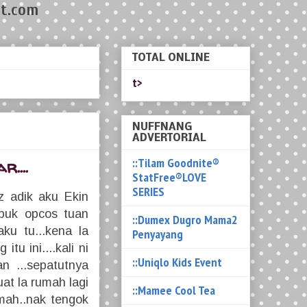
t.com
TOTAL ONLINE
t>
NUFFNANG
ADVERTORIAL
::Tilam Goodnite®
....
StatFree®LOVE
SERIES
z adik aku Ekin
ibuk opcos tuan
::Dumex Dugro Mama2
ku tu...kena la
Penyayang
tu ini....kali ni
::Uniqlo Kids Event
n ...sepatutnya
at la rumah lagi
::Mamee Cool Tea
mah..nak tengok