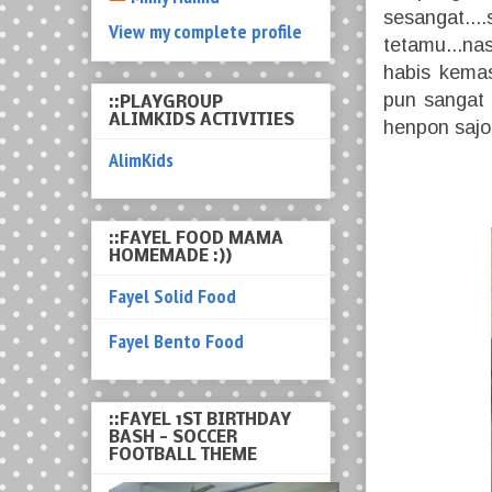
sesangat....
View my complete profile
tetamu...na
habis kemas
pun sangat c
::PLAYGROUP
ALIMKIDS ACTIVITIES
henpon sajo.
AlimKids
::FAYEL FOOD MAMA
HOMEMADE :))
Fayel Solid Food
Fayel Bento Food
::FAYEL 1ST BIRTHDAY
BASH - SOCCER
FOOTBALL THEME