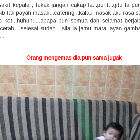
sakit kepala , tekak jangan cakap la...perit...gitu la 
sib tak payah masak...catering ..kalau masak aku rasa 
 kot...huhuhu...apapa pun semua dah selamat berjal
erah ...selesai sudah....sila la jamu mata layan gamba
..
Orang mengemas dia pun sama jugak