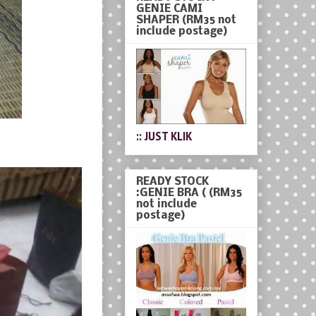
GENIE CAMI
SHAPER (RM35 not
include postage)
:: JUST KLIK
READY STOCK
:GENIE BRA ( (RM35
not include
postage)