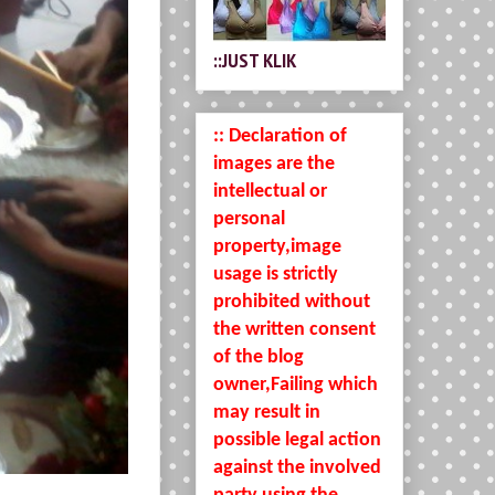
::JUST KLIK
:: Declaration of
images are the
intellectual or
personal
property,image
usage is strictly
prohibited without
the written consent
of the blog
owner,Failing which
may result in
possible legal action
against the involved