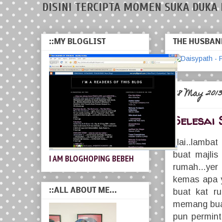
DISINI TERCIPTA MOMEN SUKA DUKA 
::MY BLOGLIST
THE HUSBAND
28 May 2013
Selesai 
Hai..lambat
buat majli
I AM BLOGHOPING BEBEH
rumah...ye
kemas apa ya
::ALL ABOUT ME...
buat kat ru
memang buat
pun permint