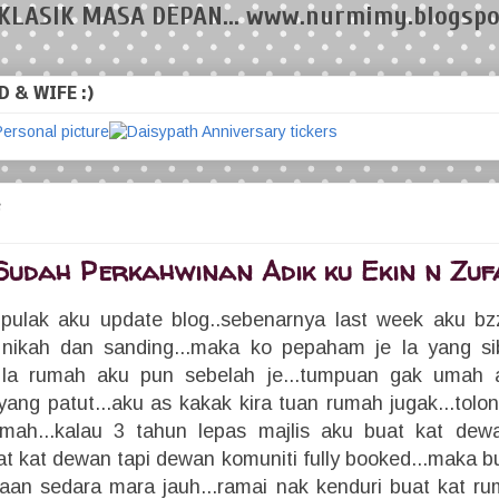
KLASIK MASA DEPAN... www.nurmimy.blogspo
 & WIFE :)
Sudah Perkahwinan Adik ku Ekin n Zufar
 pulak aku update blog..sebenarnya last week aku bz
s nikah dan sanding...maka ko pepaham je la yang s
r la rumah aku pun sebelah je...tumpuan gak umah a
ng patut...aku as kakak kira tuan rumah jugak...tolong i
mah...kalau 3 tahun lepas majlis aku buat kat dewa
 kat dewan tapi dewan komuniti fully booked...maka bu
aan sedara mara jauh...ramai nak kenduri buat kat ru