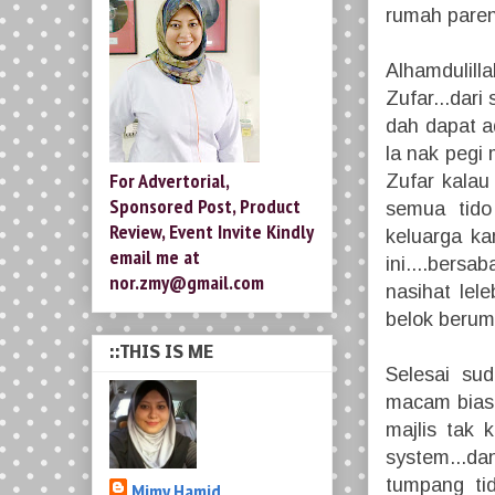
rumah paren
Alhamdulil
Zufar...dari
dah dapat ad
la nak pegi 
For Advertorial,
Zufar kalau
Sponsored Post, Product
semua tido 
Review, Event Invite Kindly
keluarga ka
email me at
ini....bers
nor.zmy@gmail.com
nasihat lel
belok berum
::THIS IS ME
Selesai sud
macam biasa
majlis tak 
system...d
tumpang ti
Mimy Hamid