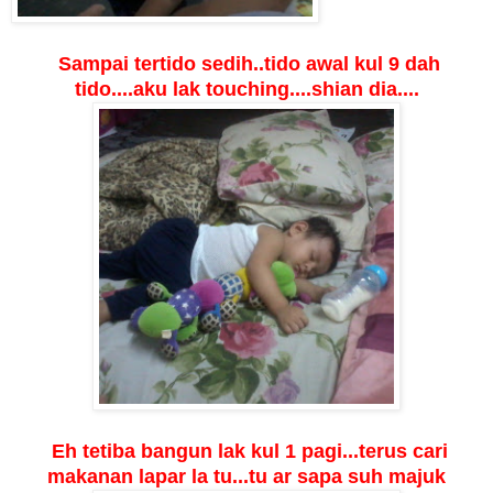
Sampai tertido sedih..tido awal kul 9 dah
tido....aku lak touching....shian dia....
Eh tetiba bangun lak kul 1 pagi...terus cari
makanan lapar la tu...tu ar sapa suh majuk