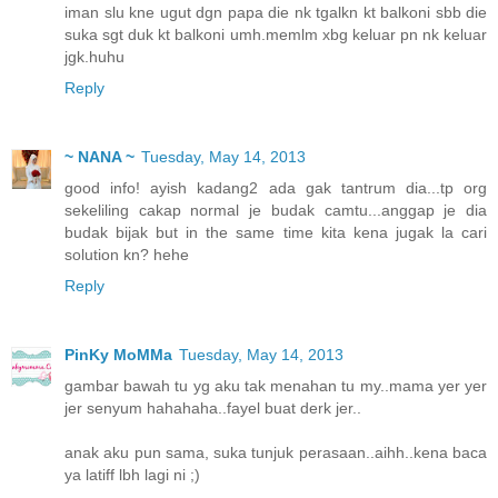
iman slu kne ugut dgn papa die nk tgalkn kt balkoni sbb die
suka sgt duk kt balkoni umh.memlm xbg keluar pn nk keluar
jgk.huhu
Reply
~ NANA ~
Tuesday, May 14, 2013
good info! ayish kadang2 ada gak tantrum dia...tp org
sekeliling cakap normal je budak camtu...anggap je dia
budak bijak but in the same time kita kena jugak la cari
solution kn? hehe
Reply
PinKy MoMMa
Tuesday, May 14, 2013
gambar bawah tu yg aku tak menahan tu my..mama yer yer
jer senyum hahahaha..fayel buat derk jer..
anak aku pun sama, suka tunjuk perasaan..aihh..kena baca
ya latiff lbh lagi ni ;)