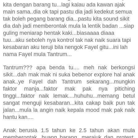
kita dengan barang tu...lagi kalau ada kawan ajak
main sama..dia ok tapi pastu dia jadi kedekut semua
tak boleh pegang barang dia...pastu kita sound sikit
dia dah jadi memberontak mula la lentik badan ...siap
guling meniarap hentak kaki...biasaaaa diaaa
tuu...aku seboleh nya kontrol tak nak naik suara tapi
kesabaran aku teruji bila nengok Fayel gitu...ini lah
nama Fayel mula Tantrum...
Tantrum??? apa benda tu.... meh nak berkongsi
sikit...dah mak mak ni suka bebenor explore hal anak
anak..ye Fayel dah Tantrum sekarang...mungkin
faktor manja...faktor mak pak nya pitiching
tinggi...faktor naik lemak....huhuhu...memang betul
sangat menguji kesabaran...kita cakap baik pun tak
jalan...mula la angin naik kepala mood mak pak naik
hantu kan....
Anak berusia 1.5 tahun ke 2.5 tahun akan mula
memberontak, buang barang, merajuk dan protest.