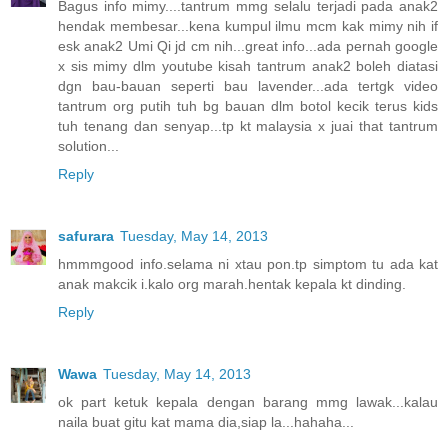
Bagus info mimy....tantrum mmg selalu terjadi pada anak2
hendak membesar...kena kumpul ilmu mcm kak mimy nih if
esk anak2 Umi Qi jd cm nih...great info...ada pernah google
x sis mimy dlm youtube kisah tantrum anak2 boleh diatasi
dgn bau-bauan seperti bau lavender...ada tertgk video
tantrum org putih tuh bg bauan dlm botol kecik terus kids
tuh tenang dan senyap...tp kt malaysia x juai that tantrum
solution...
Reply
safurara
Tuesday, May 14, 2013
hmmmgood info.selama ni xtau pon.tp simptom tu ada kat
anak makcik i.kalo org marah.hentak kepala kt dinding.
Reply
Wawa
Tuesday, May 14, 2013
ok part ketuk kepala dengan barang mmg lawak...kalau
naila buat gitu kat mama dia,siap la...hahaha...