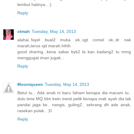
lembut hatinya...:)
Reply
ctmah
Tuesday, May 14, 2013
alahai..fayel buat2 muka ek..sgt comel ok..dr nak
marah,terus xjd marah.hihih
good sharing...kena sabar byk2 la kan..kadang2 tu mmg
menggugat iman jugak...
Reply
Mooniqueen
Tuesday, May 14, 2013
Betul tu... Ada anak ni baru faham kenapa dia macam tu..
dulu time MQ blm kwin mesti pelik kenapa mak ayah dia tak
pandai jaga ke.. nangis, guling2.. sekrang dh ade anak,
rasekan pulak.. ;D
Reply