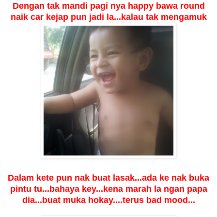
Dengan tak mandi pagi nya happy bawa round
naik car kejap pun jadi la...kalau tak mengamuk
Dalam kete pun nak buat lasak...ada ke nak buka
pintu tu...bahaya key...kena marah la ngan papa
dia...buat muka hokay....terus bad mood...