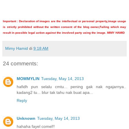
Important : Declaration of images are the intellectual or personal property,image usage
is strictly prohibited without the written consent of the blog owner,Failing which may
result in possible legal action against the involved party using the image. MIMY HAMID
Mimy Hamid
di
9:18 AM
24 comments:
MOMMYLIN
Tuesday, May 14, 2013
hafidh pun selalu cmtu... pening gak nak ngajarnya..
kadang2 tu... blur tak tahu nak buat apa...
Reply
Unknown
Tuesday, May 14, 2013
hahaha fayel comel!!