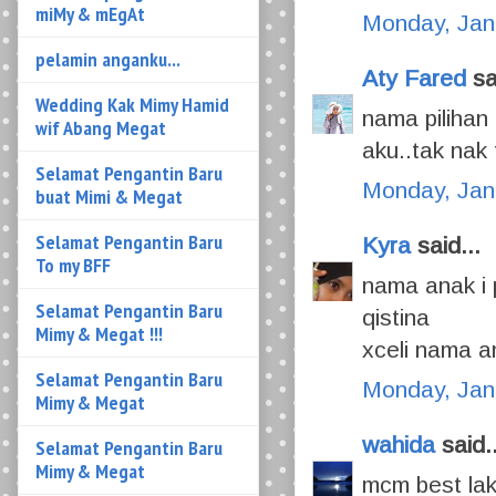
Wedding Kak Mimy Hamid
Monday, Jan
wif Abang Megat
Aty Fared
sai
Selamat Pengantin Baru
buat Mimi & Megat
nama pilihan 
aku..tak nak t
Selamat Pengantin Baru
To my BFF
Monday, Jan
Selamat Pengantin Baru
Kyra
said...
Mimy & Megat !!!
nama anak i
Selamat Pengantin Baru
Mimy & Megat
qistina
xceli nama a
Selamat Pengantin Baru
Mimy & Megat
Monday, Jan
Selamat Pengantin Baru
wahida
said..
MIMY & MEGAT
mcm best lak