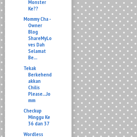
Owner
Blog
ShareMyLo
ves Dah
Selamat
Be...
Tekak
Berkehend
akkan
Chilis
Please...Jo
mm
Checkup
Minggu Ke
36 dan 37
Wordless
Wednesday
- Mari Kita
Balik Tepat
Waktu Y...