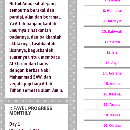
Ya Allah panjangkanlah
7. Aishah
umurnya sihatkanlah
8. Humaira
badannya, dan baikkanlah
akhlaknya, fasihkanlah
9. Batrisyia
lisannya, baguskanlah
10. Safiyyah
suaranya untuk membaca
Al-Quran dan hadis
11. Sarah
dengan berkat Nabi
12. Iris
Muhammad SAW, dan
segala puji bagi Allah
13. Alya
Tuhan semesta alam. Amin.
14. Adriana
15. Amani
:: FAYEL PROGRESS
MONTHLY
16. Keisha
Day 1
17. Arissa
Weight = 3.02kg
Length = 47cm
18. Balqis
19. Qistina
1 Month