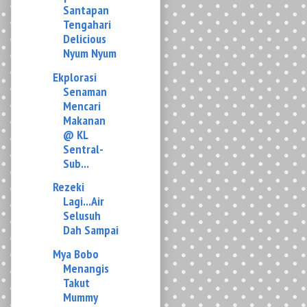
Ekplorasi
Senaman
Mencari
Makanan
@ KL
Sentral-
Sub...
Rezeki
Lagi...Air
Selusuh
Dah Sampai
Mya Bobo
Menangis
Takut
Mummy
Monster
Ke??
Mommy Cha -