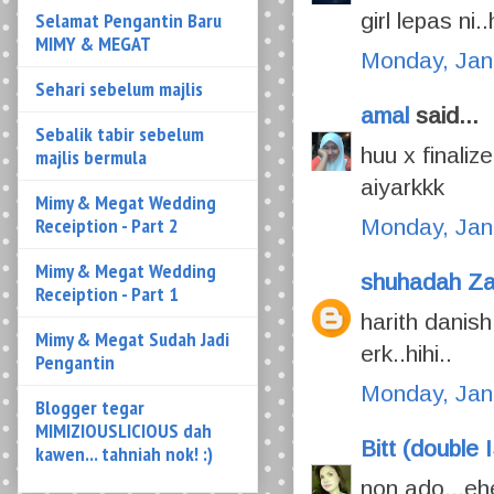
Sehari sebelum majlis
girl lepas ni
Sebalik tabir sebelum
Monday, Jan
majlis bermula
amal
said...
Mimy & Megat Wedding
Receiption - Part 2
huu x finali
Mimy & Megat Wedding
aiyarkkk
Receiption - Part 1
Monday, Jan
Mimy & Megat Sudah Jadi
Pengantin
shuhadah Za
Blogger tegar
harith danis
MIMIZIOUSLICIOUS dah
erk..hihi..
kawen... tahniah nok! :)
Monday, Jan
Bitt (double 
MY ENGAGEMENT
STORY - 13 FEBRUARY
2010
non ado...eh