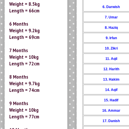
6 Months
Weight = 9.2kg
6. Darwish
Length = 69cm
7. Umar
7 Months
8. Haziq
Weight = 10kg
9. Irfan
Length = 72cm
10. Zikri
8 Months
11. Aqil
Weight = 9.7kg
Length = 74cm
12. Harith
13. Hakim
9 Months
Weight = 10kg
14. Aqif
Length = 77cm
15. Hadif
10 Months
16. Ammar
Weight = 11kg
Length = 78cm
17. Danish