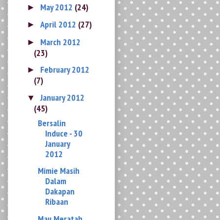
March 2012
►
(23)
February 2012
►
(7)
January 2012
▼
(45)
Bersalin
Induce - 30
January
2012
Mimie Masih
Dalam
Dakapan
Ribaan
Mau Meratah
Ikan Celup
Tepung
Ngap Krap