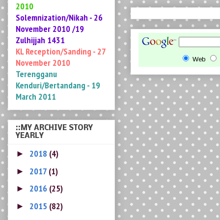
Zulhijjah 1431
KL Reception/Sanding - 27
November 2010
Terengganu
Kenduri/Bertandang -
19
March 2011
Web
::MY ARCHIVE STORY
YEARLY
2018
(4)
►
2017
(1)
►
2016
(25)
►
2015
(82)
►
2014
(198)
►
2013
(255)
►
2012
(276)