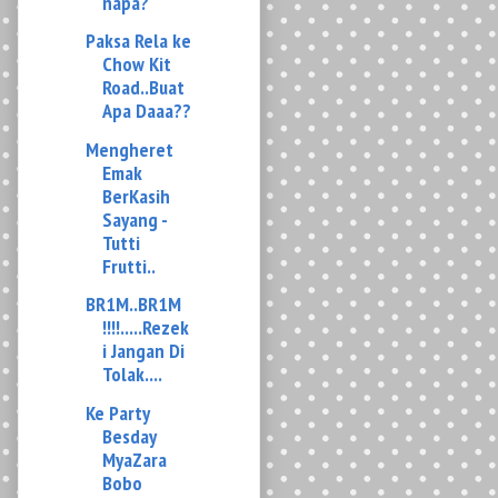
Road..Buat
Apa Daaa??
Mengheret
Emak
BerKasih
Sayang -
Tutti
Frutti..
BR1M..BR1M
!!!!.....Rezek
i Jangan Di
Tolak....
Ke Party
Besday
MyaZara
Bobo
@KFC
Aku, Limau
dan Happy