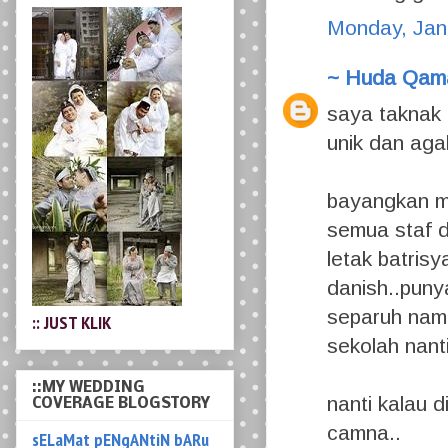
Monday, Jan
~ Huda Qam
saya taknak 
unik dan agak
bayangkan ma
semua staf d
:: JUST KLIK
letak batris
danish..puny
::MY WEDDING
separuh nam
COVERAGE BLOGSTORY
sekolah nant
sELaMat pENgANtiN bARu
miMy & mEgAt
nanti kalau 
pelamin anganku...
camna..