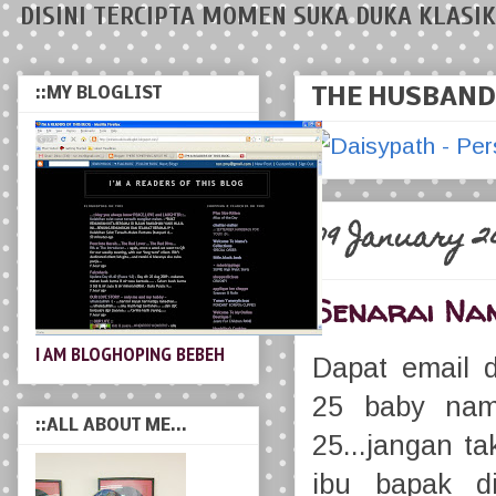
DISINI TERCIPTA MOMEN SUKA DUKA KLASIK
::MY BLOGLIST
THE HUSBAND 
09 January 2
Senarai Nam
I AM BLOGHOPING BEBEH
Dapat email 
25 baby name
::ALL ABOUT ME...
25...jangan t
ibu bapak d