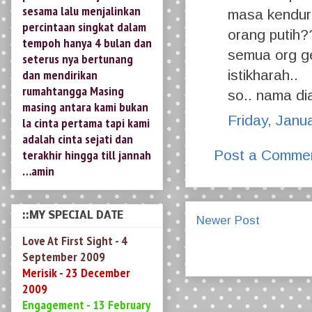
seterus nya bertunang
masa kenduri
dan mendirikan
orang putih?
rumahtangga Masing
masing antara kami bukan
semua org gel
la cinta pertama tapi kami
istikharah..
adalah cinta sejati dan
so.. nama 
terakhir hingga till jannah
…amin
Friday, Janu
Post a Comme
::MY SPECIAL DATE
Love At First Sight - 4
September 2009
Merisik - 23 December
Newer Post
2009
Engagement - 13 February
2010
Solemnization/Nikah - 26
November 2010 /19