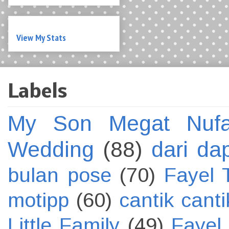
Labels
My Son Megat Nufai
Wedding
(88)
dari da
bulan pose
(70)
Fayel 
motipp
(60)
cantik canti
Little Family
(49)
Fayel 
(41)
dating
(36)
geng g