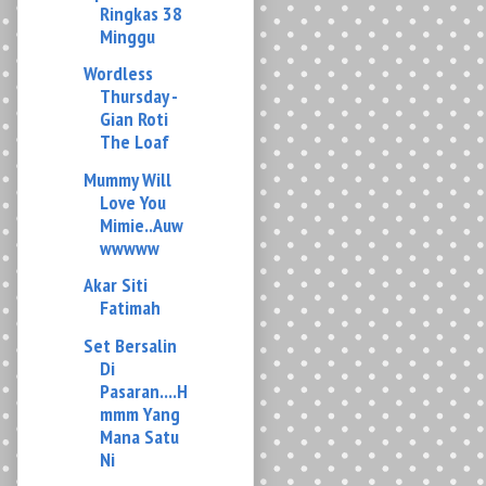
Thursday -
Gian Roti
The Loaf
Mummy Will
Love You
Mimie..Auw
wwwww
Akar Siti
Fatimah
Set Bersalin
Di
Pasaran....H
mmm Yang
Mana Satu
Ni
Masa
Bertukar
Ke Purse
Baru...Bye