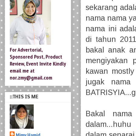
sekarang adal
nama nama yan
nama ini adal
di tahun 2011
bakal anak a
For Advertorial,
Sponsored Post, Product
mengiyakan 
Review, Event Invite Kindly
kawan mostly 
email me at
nor.zmy@gmail.com
jugak nama
BATRISYIA...g
::THIS IS ME
Bakal nama 
dalam...huhu
dalam senarai
Mimy Hamid