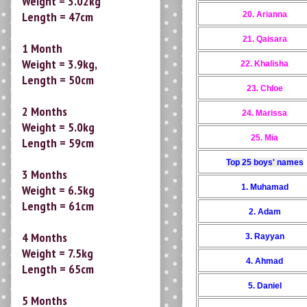
Weight = 3.9kg,
20. Arianna
Length = 50cm
21. Qaisara
2 Months
22. Khalisha
Weight = 5.0kg
Length = 59cm
23. Chloe
24. Marissa
3 Months
Weight = 6.5kg
25. Mia
Length = 61cm
Top 25 boys' names
4 Months
1. Muhamad
Weight = 7.5kg
2. Adam
Length = 65cm
3. Rayyan
5 Months
Weight = 8.5kg
4. Ahmad
Length = 66cm
5. Daniel