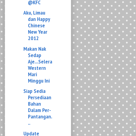
Chinese
New Year
2012
Makan Nak
Sedap
Aje...Selera
Western
Mari
Minggu Ini
Siap Sedia
Persediaan
Bahan
Dalam Per-
Pantangan.
..
Update
Ringkas 38
Minggu
Wordless