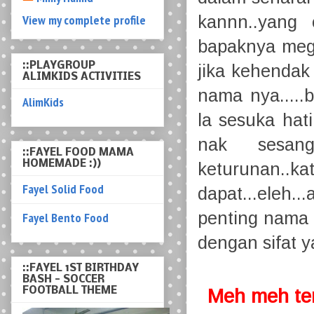
View my complete profile
kannn..yang
bapaknya mega
::PLAYGROUP
jika kehendak
ALIMKIDS ACTIVITIES
nama nya.....
AlimKids
la sesuka hat
nak sesa
::FAYEL FOOD MAMA
HOMEMADE :))
keturunan.
Fayel Solid Food
dapat...eleh
penting nama
Fayel Bento Food
dengan sifat y
::FAYEL 1ST BIRTHDAY
BASH - SOCCER
FOOTBALL THEME
Meh meh ten