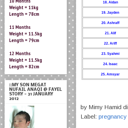
18. Aidan
11 Months
Weight = 11.5kg
19. Jayden
Length = 79cm
20. Ashraff
12 Months
21. Alif
Weight = 11.5kg
Length = 82cm
22. Ariff
23. Syahmi
::MY SON MEGAT
24. Isaac
NUFAIL ANAQI @ FAYEL
STORY - 31 JANUARY
25. Amsyar
2012
by
Mimy Hamid
d
Label:
pregnancy