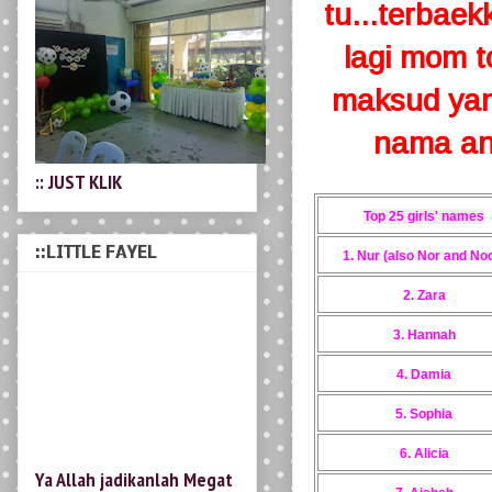
tu...terbae
lagi mom to
maksud yan
nama ana
:: JUST KLIK
Top 25 girls' names
::LITTLE FAYEL
1. Nur (also Nor and No
2. Zara
3. Hannah
4. Damia
Ya Allah jadikanlah Megat
5. Sophia
Nufail Anaqi sihat yang
sempurna berakal dan
6. Alicia
pandai, alim dan beramal.