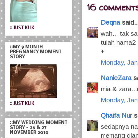
:: JUST KLIK
16 comments
Deqna
said..
::MY 9 MONTH
PREGNANCY MOMENT
wah... tak s
STORY
tulah nama2 
+
Monday, Jan
NanieZara
sa
:: JUST KLIK
mia & zara.
::MY WEDDING MOMENT
Monday, Jan
STORY - 26 & 27
NOVEMBER 2010
Qhaifa Nur
sa
sedapnya na
memang glamo