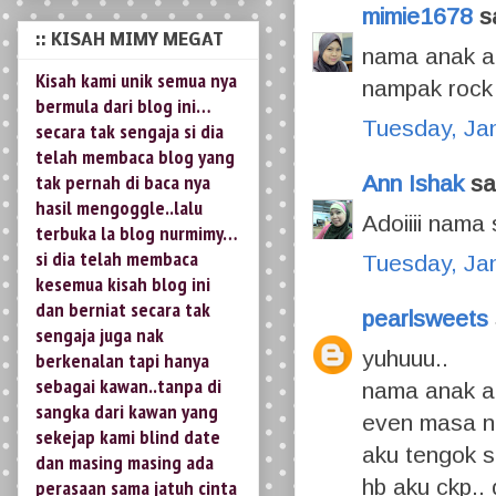
mimie1678
sa
bermula dari blog ini…
secara tak sengaja si dia
nama anak ak
telah membaca blog yang
nampak rock 
tak pernah di baca nya
hasil mengoggle..lalu
Tuesday, Ja
terbuka la blog nurmimy…
si dia telah membaca
Ann Ishak
sai
kesemua kisah blog ini
dan berniat secara tak
Adoiiii nama
sengaja juga nak
Tuesday, Ja
berkenalan tapi hanya
sebagai kawan..tanpa di
pearlsweets
sangka dari kawan yang
sekejap kami blind date
yuhuuu..
dan masing masing ada
nama anak a
perasaan sama jatuh cinta
even masa ng
sesama lalu menjalinkan
percintaan singkat dalam
aku tengok s
tempoh hanya 4 bulan dan
hb aku ckp.. 