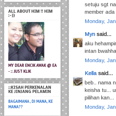
setuju sgt n
member ada d
Monday, Jan
Myn
said...
aku hehampir
MY DEAR ENCIK AWAK @ EA
- :: JUST KLIK
intan bwahha
Monday, Jan
::KISAH PERKENALAN
KE JINJANG PELAMIN
Kella
said...
BAGAIMANA , DI MANA, KE
beb.. nama 
MANA??
keisha tu... 
pilihan kan...
:: KISAH MIMY MEGAT
Monday, Jan
Kisah kami unik semua nya