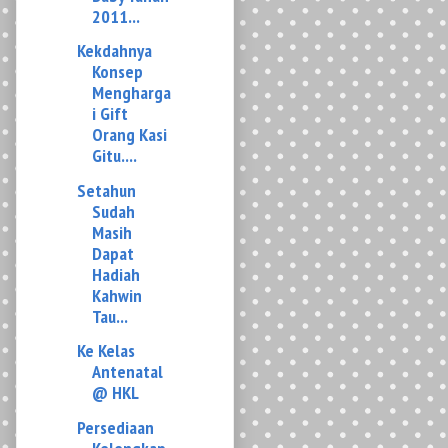
Mengharga
i Gift
Orang Kasi
Gitu....
Setahun
Sudah
Masih
Dapat
Hadiah
Kahwin
Tau...
Ke Kelas
Antenatal
@ HKL
Persediaan
Kelengkap
an Baby
Mengikut
Checklist...