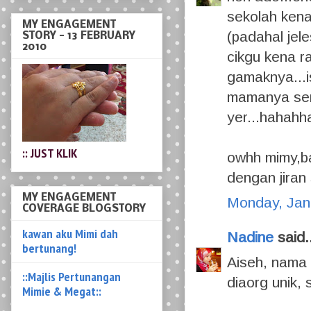
sekolah ken
(padahal jel
cikgu kena r
gamaknya...
mamanya sen
:: JUST KLIK
yer...hahah
MY ENGAGEMENT
owhh mimy,ba
COVERAGE BLOGSTORY
dengan jiran 
kawan aku Mimi dah
bertunang!
Monday, Jan
::Majlis Pertunangan
Nadine
said..
Mimie & Megat::
Aiseh, nama 
diaorg unik,
ALL ABOUT HIM !! HIM
:-))